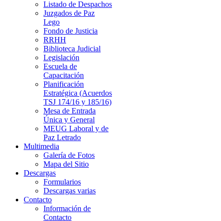
Listado de Despachos
Juzgados de Paz
Lego
Fondo de Justicia
RRHH
Biblioteca Judicial
Legislación
Escuela de
Capacitación
Planificación
Estratégica (Acuerdos
TSJ 174/16 y 185/16)
Mesa de Entrada
Única y General
MEUG Laboral y de
Paz Letrado
Multimedia
Galería de Fotos
Mapa del Sitio
Descargas
Formularios
Descargas varias
Contacto
Información de
Contacto