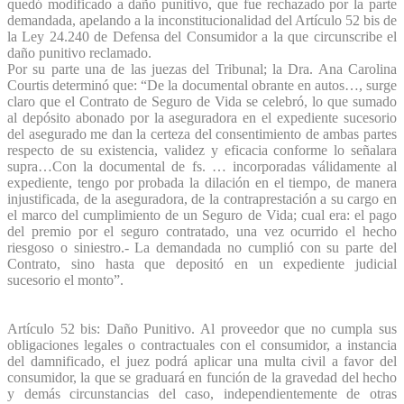
quedó modificado a daño punitivo, que fue rechazado por la parte
demandada, apelando a la inconstitucionalidad del Artículo 52 bis de
la Ley 24.240 de Defensa del Consumidor a la que circunscribe el
daño punitivo reclamado.
Por su parte una de las juezas del Tribunal; la Dra. Ana Carolina
Courtis determinó que: “De la documental obrante en autos…, surge
claro que el Contrato de Seguro de Vida se celebró, lo que sumado
al depósito abonado por la aseguradora en el expediente sucesorio
del asegurado me dan la certeza del consentimiento de ambas partes
respecto de su existencia, validez y eficacia conforme lo señalara
supra…Con la documental de fs. … incorporadas válidamente al
expediente, tengo por probada la dilación en el tiempo, de manera
injustificada, de la aseguradora, de la contraprestación a su cargo en
el marco del cumplimiento de un Seguro de Vida; cual era: el pago
del premio por el seguro contratado, una vez ocurrido el hecho
riesgoso o siniestro.- La demandada no cumplió con su parte del
Contrato, sino hasta que depositó en un expediente judicial
sucesorio el monto”.
Artículo 52 bis: Daño Punitivo. Al proveedor que no cumpla sus
obligaciones legales o contractuales con el consumidor, a instancia
del damnificado, el juez podrá aplicar una multa civil a favor del
consumidor, la que se graduará en función de la gravedad del hecho
y demás circunstancias del caso, independientemente de otras