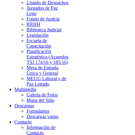
Listado de Despachos
Juzgados de Paz
Lego
Fondo de Justicia
RRHH
Biblioteca Judicial
Legislación
Escuela de
Capacitación
Planificación
Estratégica (Acuerdos
TSJ 174/16 y 185/16)
Mesa de Entrada
Única y General
MEUG Laboral y de
Paz Letrado
Multimedia
Galería de Fotos
Mapa del Sitio
Descargas
Formularios
Descargas varias
Contacto
Información de
Contacto