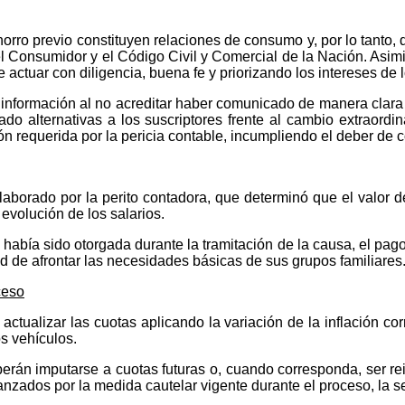
horro previo constituyen relaciones de consumo y, por lo tanto, 
l Consumidor y el Código Civil y Comercial de la Nación. Asimi
 actuar con diligencia, buena fe y priorizando los intereses de
información al no acreditar haber comunicado de manera clara y
dado alternativas a los suscriptores frente al cambio extraord
 requerida por la pericia contable, incumpliendo el deber de c
elaborado por la perito contadora, que determinó que el valor d
 evolución de los salarios.
 había sido otorgada durante la tramitación de la causa, el p
ad de afrontar las necesidades básicas de sus grupos familiares
ceso
tualizar las cuotas aplicando la variación de la inflación co
os vehículos.
án imputarse a cuotas futuras o, cuando corresponda, ser rein
anzados por la medida cautelar vigente durante el proceso, la s