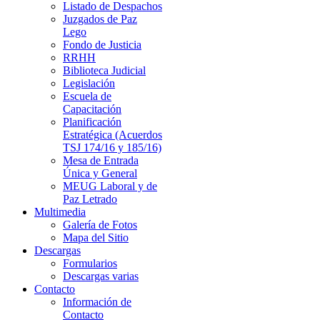
Listado de Despachos
Juzgados de Paz
Lego
Fondo de Justicia
RRHH
Biblioteca Judicial
Legislación
Escuela de
Capacitación
Planificación
Estratégica (Acuerdos
TSJ 174/16 y 185/16)
Mesa de Entrada
Única y General
MEUG Laboral y de
Paz Letrado
Multimedia
Galería de Fotos
Mapa del Sitio
Descargas
Formularios
Descargas varias
Contacto
Información de
Contacto