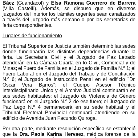
Báez
(Guandacol) y
Elsa Ramona Guerrero de Barrera
(Villa Castelli). Además, se dispuso que en diversos
juzgados del interior los trámites urgentes sean canalizados
a través del juzgado más cercano o por las secretarías de
feria correspondientes.
Lugares de funcionamiento
El Tribunal Superior de Justicia también determinó las sedes
donde funcionarán las distintas dependencias durante la
feria. La Secretaría Civil y el Juzgado de Paz Letrado
atenderán en la Cámara Cuarta en lo Civil, Comercial y de
Minas; el Fuero de Familia en el Juzgado de Familia N.º 1; el
Fuero Laboral en el Juzgado del Trabajo y de Conciliación
N.º 6; el Juzgado de Instrucción Penal en el edificio "Dr.
Oscar Vera Barros"; el Cuerpo Asesor Técnico
Interdisciplinario Único y el Archivo Judicial continuarán en
sus sedes habituales; el Juzgado de Violencia de Género
funcionará en el Juzgado N.º 2 de ese fuero; el Juzgado de
Paz Lego N.º 4 permanecerá en su sede habitual y el
Tribunal Electoral Provincial continuará atendiendo en su
edificio de Avenida Juan Facundo Quiroga.
Por otra parte, mediante resolución específica se estableció
que la
Dra. Paola Karina Hervaez
, médica forense de la