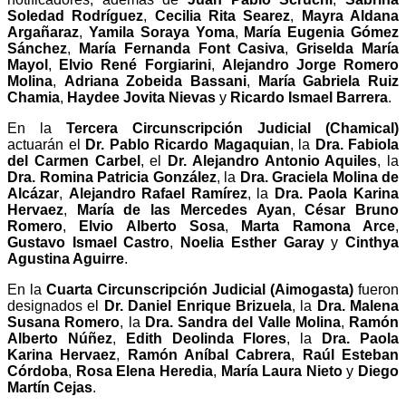
Soledad Rodríguez
,
Cecilia Rita Searez
,
Mayra Aldana
Argañaraz
,
Yamila Soraya Yoma
,
María Eugenia Gómez
Sánchez
,
María Fernanda Font Casiva
,
Griselda María
Mayol
,
Elvio René Forgiarini
,
Alejandro Jorge Romero
Molina
,
Adriana Zobeida Bassani
,
María Gabriela Ruiz
Chamia
,
Haydee Jovita Nievas
y
Ricardo Ismael Barrera
.
En la
Tercera Circunscripción Judicial (Chamical)
actuarán el
Dr. Pablo Ricardo Magaquian
, la
Dra. Fabiola
del Carmen Carbel
, el
Dr. Alejandro Antonio Aquiles
, la
Dra. Romina Patricia González
, la
Dra. Graciela Molina de
Alcázar
,
Alejandro Rafael Ramírez
, la
Dra. Paola Karina
Hervaez
,
María de las Mercedes Ayan
,
César Bruno
Romero
,
Elvio Alberto Sosa
,
Marta Ramona Arce
,
Gustavo Ismael Castro
,
Noelia Esther Garay
y
Cinthya
Agustina Aguirre
.
En la
Cuarta Circunscripción Judicial (Aimogasta)
fueron
designados el
Dr. Daniel Enrique Brizuela
, la
Dra. Malena
Susana Romero
, la
Dra. Sandra del Valle Molina
,
Ramón
Alberto Núñez
,
Edith Deolinda Flores
, la
Dra. Paola
Karina Hervaez
,
Ramón Aníbal Cabrera
,
Raúl Esteban
Córdoba
,
Rosa Elena Heredia
,
María Laura Nieto
y
Diego
Martín Cejas
.