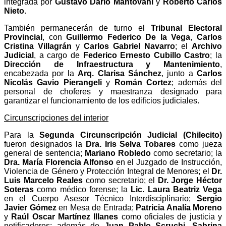
integrada por
Gustavo Darío Mantovani
y
Roberto Carlos
Nieto
.
También permanecerán de turno el
Tribunal Electoral
Provincial
, con
Guillermo Federico De la Vega
,
Carlos
Cristina Villagrán
y
Carlos Gabriel Navarro
; el
Archivo
Judicial
, a cargo de
Federico Ernesto Cubillo Castro
; la
Dirección de Infraestructura y Mantenimiento
,
encabezada por la
Arq. Clarisa Sánchez
, junto a
Carlos
Nicolás Gavio Pierangeli
y
Román Cortez
; además del
personal de choferes y maestranza designado para
garantizar el funcionamiento de los edificios judiciales.
Circunscripciones del interior
Para la
Segunda Circunscripción Judicial (Chilecito)
fueron designados la
Dra. Iris Selva Tobares
como jueza
general de sentencia;
Mariano Robledo
como secretario; la
Dra. María Florencia Alfonso
en el Juzgado de Instrucción,
Violencia de Género y Protección Integral de Menores; el
Dr.
Luis Marcelo Reales
como secretario; el
Dr. Jorge Héctor
Soteras
como médico forense; la
Lic. Laura Beatriz Vega
en el Cuerpo Asesor Técnico Interdisciplinario;
Sergio
Javier Gómez
en Mesa de Entrada;
Patricia Analía Moreno
y
Raúl Oscar Martínez Illanes
como oficiales de justicia y
notificadores; además de
Juan Pablo Scruchi
,
Sabrina