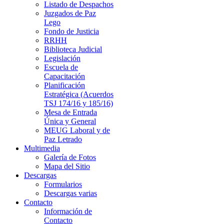
Listado de Despachos
Juzgados de Paz
Lego
Fondo de Justicia
RRHH
Biblioteca Judicial
Legislación
Escuela de
Capacitación
Planificación
Estratégica (Acuerdos
TSJ 174/16 y 185/16)
Mesa de Entrada
Única y General
MEUG Laboral y de
Paz Letrado
Multimedia
Galería de Fotos
Mapa del Sitio
Descargas
Formularios
Descargas varias
Contacto
Información de
Contacto