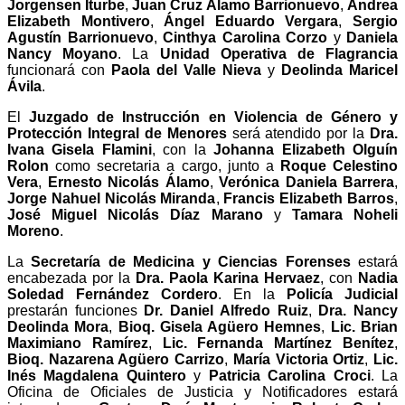
Jorgensen Iturbe
,
Juan Cruz Álamo Barrionuevo
,
Andrea
Elizabeth Montivero
,
Ángel Eduardo Vergara
,
Sergio
Agustín Barrionuevo
,
Cinthya Carolina Corzo
y
Daniela
Nancy Moyano
. La
Unidad Operativa de Flagrancia
funcionará con
Paola del Valle Nieva
y
Deolinda Maricel
Ávila
.
El
Juzgado de Instrucción en Violencia de Género y
Protección Integral de Menores
será atendido por la
Dra.
Ivana Gisela Flamini
, con la
Johanna Elizabeth Olguín
Rolon
como secretaria a cargo, junto a
Roque Celestino
Vera
,
Ernesto Nicolás Álamo
,
Verónica Daniela Barrera
,
Jorge Nahuel Nicolás Miranda
,
Francis Elizabeth Barros
,
José Miguel Nicolás Díaz Marano
y
Tamara Noheli
Moreno
.
La
Secretaría de Medicina y Ciencias Forenses
estará
encabezada por la
Dra. Paola Karina Hervaez
, con
Nadia
Soledad Fernández Cordero
. En la
Policía Judicial
prestarán funciones
Dr. Daniel Alfredo Ruiz
,
Dra. Nancy
Deolinda Mora
,
Bioq. Gisela Agüero Hemnes
,
Lic. Brian
Maximiano Ramírez
,
Lic. Fernanda Martínez Benítez
,
Bioq. Nazarena Agüero Carrizo
,
María Victoria Ortiz
,
Lic.
Inés Magdalena Quintero
y
Patricia Carolina Croci
. La
Oficina de Oficiales de Justicia y Notificadores estará