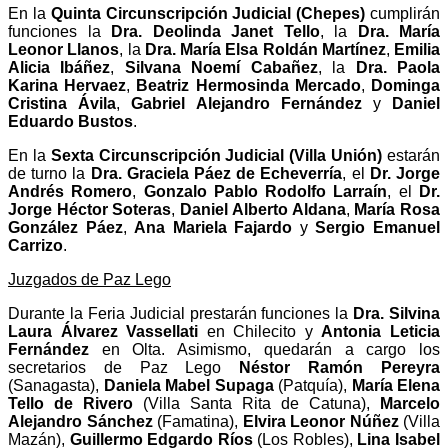
En la
Quinta Circunscripción Judicial (Chepes)
cumplirán
funciones la
Dra. Deolinda Janet Tello
, la
Dra. María
Leonor Llanos
, la
Dra. María Elsa Roldán Martínez
,
Emilia
Alicia Ibáñez
,
Silvana Noemí Cabañez
, la
Dra. Paola
Karina Hervaez
,
Beatriz Hermosinda Mercado
,
Dominga
Cristina Ávila
,
Gabriel Alejandro Fernández
y
Daniel
Eduardo Bustos
.
En la
Sexta Circunscripción Judicial (Villa Unión)
estarán
de turno la
Dra. Graciela Páez de Echeverría
, el
Dr. Jorge
Andrés Romero
,
Gonzalo Pablo Rodolfo Larraín
, el
Dr.
Jorge Héctor Soteras
,
Daniel Alberto Aldana
,
María Rosa
González Páez
,
Ana Mariela Fajardo
y
Sergio Emanuel
Carrizo
.
Juzgados de Paz Lego
Durante la Feria Judicial prestarán funciones la
Dra. Silvina
Laura Álvarez Vassellati
en Chilecito y
Antonia Leticia
Fernández
en Olta. Asimismo, quedarán a cargo los
secretarios de Paz Lego
Néstor Ramón Pereyra
(Sanagasta),
Daniela Mabel Supaga
(Patquía),
María Elena
Tello de Rivero
(Villa Santa Rita de Catuna),
Marcelo
Alejandro Sánchez
(Famatina),
Elvira Leonor Núñez
(Villa
Mazán),
Guillermo Edgardo Ríos
(Los Robles),
Lina Isabel