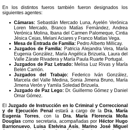
En los distintos fueros también fueron designados los
siguientes agentes:
Cámaras:
Sebastián Mercado Luna, Ayelén Verónica
Loren Mercado, Branco Matías Fernández, Andrea
Verónica Molina, Ibana del Carmen Palomeque, Cintia
Jésica Cejas, Melani Aciares y Franco Matías Vega.
Mesa de Entrada de Familia:
Pedro Alberto Millicay.
Juzgados de Familia:
Patricia Alejandra Vera, María
Eugenia González, María Angélica Brizuela, Laura del
Valle Zárate Rivadera y María Paula Ruarte Portugal.
Juzgados de Paz Letrado:
Melisa Luz Rivas y María
Belén Carrión.
Juzgados del Trabajo:
Federico Iván González,
Marcela del Valle Medina, Sonia Jimena Bruno, María
Jimena Verón y Yamila Soledad Brizuela.
Juzgado de Paz Lego:
Dr. Guillermo Gómez y Daniel
Omar Gómez.
El
Juzgado de Instrucción en lo Criminal y Correccional
y de Ejecución Penal
estará a cargo de la
Dra. María
Eugenia Torres
, con la
Dra. María Florencia Molla
Douglas
como secretaria, acompañadas por
Héctor Hugo
Barrionuevo
,
Luisa Etelvina Asís
,
Marino José Miguel