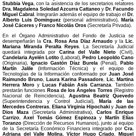
Stubbia Vega
, con la asistencia de los secretarios relatores
Dra. Magdalena Soledad Azcurra Cattaneo
y
Dr. Facundo
Miguel Cabral
. Integrarán además el equipo de trabajo el
Dr.
Alberto Luis Domínguez
(personal administrativo),
María
José Cáceres
y
Franco Nicolás Oros
(Secretaría Privada).
En el Órgano Administrativo del Fondo de Justicia se
desempeñarán la
Cra. Rosa Ana Díaz Arnaudo
y la
Lic.
Mariana Miranda Peralta Reyes
. La Secretaría Judicial
quedará integrada por
Carina del Valle Nieto
(Civil),
Candelaria Ayelén Lotito
(Laboral),
Pedro Leopoldo Cano
(Originaria),
Ignacio Gastón Díaz Burela
(Penal),
Pablo
Martín Jalile
(Información Técnica) y el equipo de
Tecnologías de la Información conformado por
Juan José
Raimundo Bruno
,
Laura Karina Passadore
,
Lic. Martina
Herrera Moro
y
Lucas Fabián Asís Carranza
. También
prestarán funciones
Rosa de los Ángeles Torres
(Registro
Nacional de Reincidencia),
Agustina Beatriz Quevedo
(Superintendencia y Control Judicial),
María de las
Mercedes Contreras
,
Eliana Virginia Hipochaki
y
Juan de
Dios Maza
(Secretaría Administrativa),
Carlos Enrique
Carrizo
,
Axel Tomás Gómez Espinoza
y
Martín Elías
Toranzo
(Dirección de Recursos Humanos), junto al equipo
de la Secretaría Económico Financiera integrado por
Cra.
Adriana del Valle Molina
,
Víctor Hugo Criado
,
Miguel