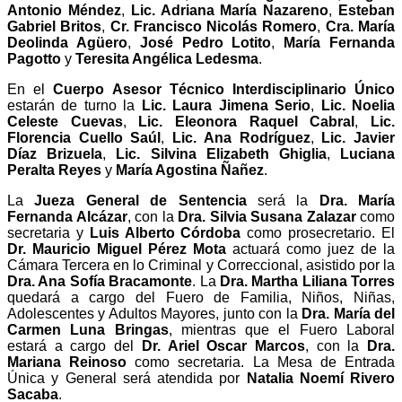
Antonio Méndez
,
Lic. Adriana María Nazareno
,
Esteban
Gabriel Britos
,
Cr. Francisco Nicolás Romero
,
Cra. María
Deolinda Agüero
,
José Pedro Lotito
,
María Fernanda
Pagotto
y
Teresita Angélica Ledesma
.
En el
Cuerpo Asesor Técnico Interdisciplinario Único
estarán de turno la
Lic. Laura Jimena Serio
,
Lic. Noelia
Celeste Cuevas
,
Lic. Eleonora Raquel Cabral
,
Lic.
Florencia Cuello Saúl
,
Lic. Ana Rodríguez
,
Lic. Javier
Díaz Brizuela
,
Lic. Silvina Elizabeth Ghiglia
,
Luciana
Peralta Reyes
y
María Agostina Ñañez
.
La
Jueza General de Sentencia
será la
Dra. María
Fernanda Alcázar
, con la
Dra. Silvia Susana Zalazar
como
secretaria y
Luis Alberto Córdoba
como prosecretario. El
Dr. Mauricio Miguel Pérez Mota
actuará como juez de la
Cámara Tercera en lo Criminal y Correccional, asistido por la
Dra. Ana Sofía Bracamonte
. La
Dra. Martha Liliana Torres
quedará a cargo del Fuero de Familia, Niños, Niñas,
Adolescentes y Adultos Mayores, junto con la
Dra. María del
Carmen Luna Bringas
, mientras que el Fuero Laboral
estará a cargo del
Dr. Ariel Oscar Marcos
, con la
Dra.
Mariana Reinoso
como secretaria. La Mesa de Entrada
Única y General será atendida por
Natalia Noemí Rivero
Sacaba
.