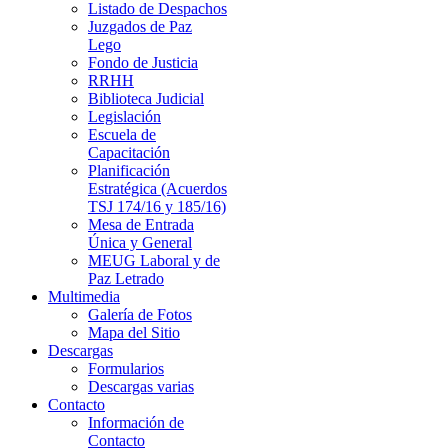
Listado de Despachos
Juzgados de Paz
Lego
Fondo de Justicia
RRHH
Biblioteca Judicial
Legislación
Escuela de
Capacitación
Planificación
Estratégica (Acuerdos
TSJ 174/16 y 185/16)
Mesa de Entrada
Única y General
MEUG Laboral y de
Paz Letrado
Multimedia
Galería de Fotos
Mapa del Sitio
Descargas
Formularios
Descargas varias
Contacto
Información de
Contacto