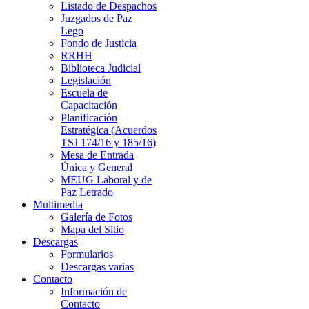
Listado de Despachos
Juzgados de Paz
Lego
Fondo de Justicia
RRHH
Biblioteca Judicial
Legislación
Escuela de
Capacitación
Planificación
Estratégica (Acuerdos
TSJ 174/16 y 185/16)
Mesa de Entrada
Única y General
MEUG Laboral y de
Paz Letrado
Multimedia
Galería de Fotos
Mapa del Sitio
Descargas
Formularios
Descargas varias
Contacto
Información de
Contacto