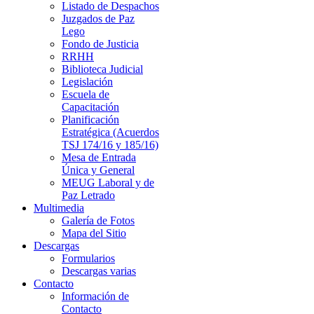
Listado de Despachos
Juzgados de Paz
Lego
Fondo de Justicia
RRHH
Biblioteca Judicial
Legislación
Escuela de
Capacitación
Planificación
Estratégica (Acuerdos
TSJ 174/16 y 185/16)
Mesa de Entrada
Única y General
MEUG Laboral y de
Paz Letrado
Multimedia
Galería de Fotos
Mapa del Sitio
Descargas
Formularios
Descargas varias
Contacto
Información de
Contacto