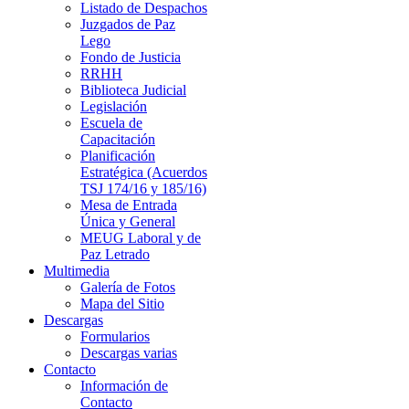
Listado de Despachos
Juzgados de Paz
Lego
Fondo de Justicia
RRHH
Biblioteca Judicial
Legislación
Escuela de
Capacitación
Planificación
Estratégica (Acuerdos
TSJ 174/16 y 185/16)
Mesa de Entrada
Única y General
MEUG Laboral y de
Paz Letrado
Multimedia
Galería de Fotos
Mapa del Sitio
Descargas
Formularios
Descargas varias
Contacto
Información de
Contacto