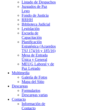
Listado de Despachos
Juzgados de Paz
Lego
Fondo de Justicia
RRHH
Biblioteca Judicial
Legislación
Escuela de
Capacitación
Planificación
Estratégica (Acuerdos
TSJ 174/16 y 185/16)
Mesa de Entrada
Única y General
MEUG Laboral y de
Paz Letrado
Multimedia
Galería de Fotos
Mapa del Sitio
Descargas
Formularios
Descargas varias
Contacto
Información de
Contacto