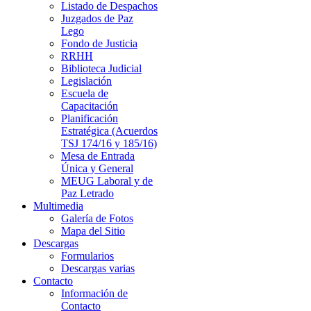
Listado de Despachos
Juzgados de Paz
Lego
Fondo de Justicia
RRHH
Biblioteca Judicial
Legislación
Escuela de
Capacitación
Planificación
Estratégica (Acuerdos
TSJ 174/16 y 185/16)
Mesa de Entrada
Única y General
MEUG Laboral y de
Paz Letrado
Multimedia
Galería de Fotos
Mapa del Sitio
Descargas
Formularios
Descargas varias
Contacto
Información de
Contacto