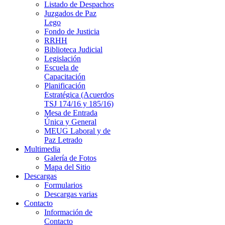
Listado de Despachos
Juzgados de Paz
Lego
Fondo de Justicia
RRHH
Biblioteca Judicial
Legislación
Escuela de
Capacitación
Planificación
Estratégica (Acuerdos
TSJ 174/16 y 185/16)
Mesa de Entrada
Única y General
MEUG Laboral y de
Paz Letrado
Multimedia
Galería de Fotos
Mapa del Sitio
Descargas
Formularios
Descargas varias
Contacto
Información de
Contacto