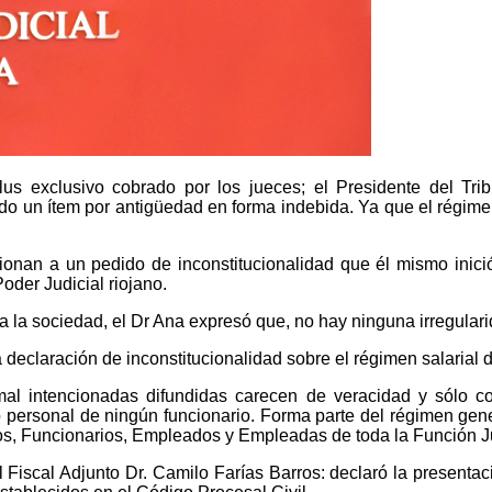
plus exclusivo cobrado por los jueces; el Presidente del Tri
do un ítem por antigüedad en forma indebida. Ya que el régimen 
ionan a un pedido de inconstitucionalidad que él mismo inició
oder Judicial riojano.
n a la sociedad, el Dr Ana expresó que, no hay ninguna irregulari
 declaración de inconstitucionalidad sobre el régimen salarial 
mal intencionadas difundidas carecen de veracidad y sólo con
o personal de ningún funcionario. Forma parte del régimen gene
ios, Funcionarios, Empleados y Empleadas de toda la Función Ju
el Fiscal Adjunto Dr. Camilo Farías Barros: declaró la presenta