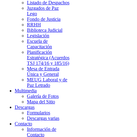
Listado de Despachos
Juzgados de Paz
Lego
Fondo de Justicia
RRHH
Biblioteca Judicial
Legislación
Escuela de
Capacitación
Planificación
Estratégica (Acuerdos
TSJ 174/16 y 185/16)
Mesa de Entrada
Única y General
MEUG Laboral y de
Paz Letrado
Multimedia
Galería de Fotos
Mapa del Sitio
Descargas
Formularios
Descargas varias
Contacto
Información de
Contacto