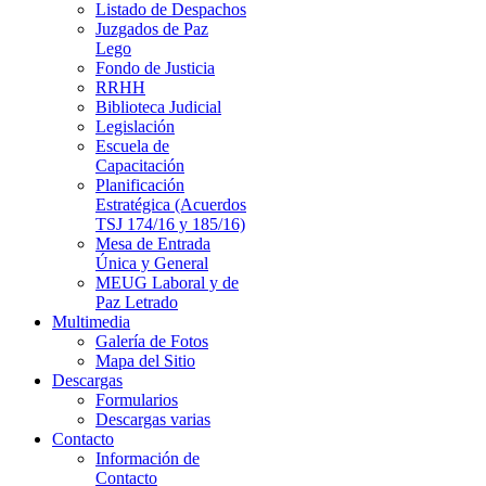
Listado de Despachos
Juzgados de Paz
Lego
Fondo de Justicia
RRHH
Biblioteca Judicial
Legislación
Escuela de
Capacitación
Planificación
Estratégica (Acuerdos
TSJ 174/16 y 185/16)
Mesa de Entrada
Única y General
MEUG Laboral y de
Paz Letrado
Multimedia
Galería de Fotos
Mapa del Sitio
Descargas
Formularios
Descargas varias
Contacto
Información de
Contacto