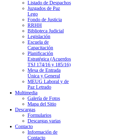
Listado de Despachos
Juzgados de Paz
Lego
Fondo de Justicia
RRHH
Biblioteca Judicial
Legislación
Escuela de
Capacitación
Planificación
Estratégica (Acuerdos
TSJ 174/16 y 185/16)
Mesa de Entrada
Única y General
MEUG Laboral y de
Paz Letrado
Multimedia
Galería de Fotos
Mapa del Sitio
Descargas
Formularios
Descargas varias
Contacto
Información de
Contacto