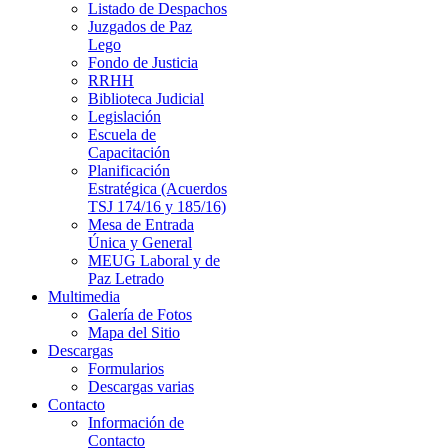
Listado de Despachos
Juzgados de Paz
Lego
Fondo de Justicia
RRHH
Biblioteca Judicial
Legislación
Escuela de
Capacitación
Planificación
Estratégica (Acuerdos
TSJ 174/16 y 185/16)
Mesa de Entrada
Única y General
MEUG Laboral y de
Paz Letrado
Multimedia
Galería de Fotos
Mapa del Sitio
Descargas
Formularios
Descargas varias
Contacto
Información de
Contacto