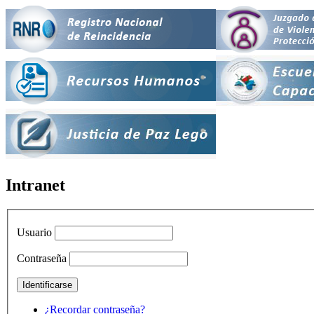
Intranet
Usuario
Contraseña
¿Recordar contraseña?