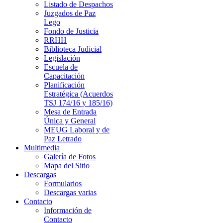
Listado de Despachos
Juzgados de Paz
Lego
Fondo de Justicia
RRHH
Biblioteca Judicial
Legislación
Escuela de
Capacitación
Planificación
Estratégica (Acuerdos
TSJ 174/16 y 185/16)
Mesa de Entrada
Única y General
MEUG Laboral y de
Paz Letrado
Multimedia
Galería de Fotos
Mapa del Sitio
Descargas
Formularios
Descargas varias
Contacto
Información de
Contacto