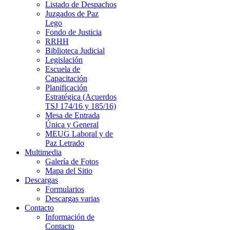
Listado de Despachos
Juzgados de Paz
Lego
Fondo de Justicia
RRHH
Biblioteca Judicial
Legislación
Escuela de
Capacitación
Planificación
Estratégica (Acuerdos
TSJ 174/16 y 185/16)
Mesa de Entrada
Única y General
MEUG Laboral y de
Paz Letrado
Multimedia
Galería de Fotos
Mapa del Sitio
Descargas
Formularios
Descargas varias
Contacto
Información de
Contacto