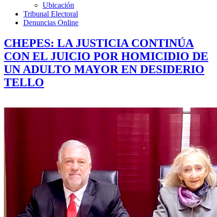
Ubicación
Tribunal Electoral
Denuncias Online
CHEPES: LA JUSTICIA CONTINÚA
CON EL JUICIO POR HOMICIDIO DE
UN ADULTO MAYOR EN DESIDERIO
TELLO