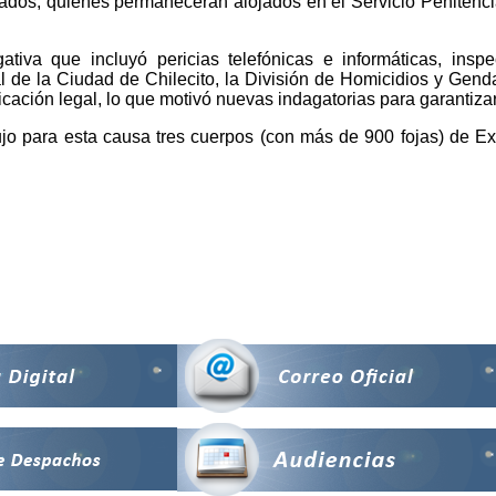
utados, quienes permanecerán alojados en el Servicio Penitenc
va que incluyó pericias telefónicas e informáticas, inspec
al de la Ciudad de Chilecito, la División de Homicidios y Genda
ficación legal, lo que motivó nuevas indagatorias para garantiz
ujo para esta causa tres cuerpos (con más de 900 fojas) de E