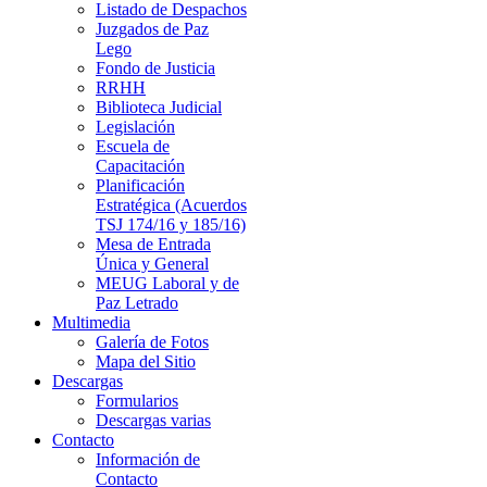
Listado de Despachos
Juzgados de Paz
Lego
Fondo de Justicia
RRHH
Biblioteca Judicial
Legislación
Escuela de
Capacitación
Planificación
Estratégica (Acuerdos
TSJ 174/16 y 185/16)
Mesa de Entrada
Única y General
MEUG Laboral y de
Paz Letrado
Multimedia
Galería de Fotos
Mapa del Sitio
Descargas
Formularios
Descargas varias
Contacto
Información de
Contacto