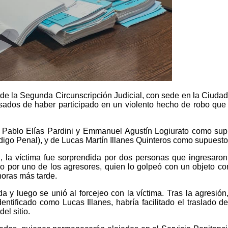
 de la Segunda Circunscripción Judicial, con sede en la Ciudad d
usados de haber participado en un violento hecho de robo qu
 Pablo Elías Pardini y Emmanuel Agustín Logiurato como supue
digo Penal), y de Lucas Martín Illanes Quinteros como supuest
, la víctima fue sorprendida por dos personas que ingresaron 
do por uno de los agresores, quien lo golpeó con un objeto co
horas más tarde.
da y luego se unió al forcejeo con la víctima. Tras la agresi
dentificado como Lucas Illanes, habría facilitado el traslado
el sitio.