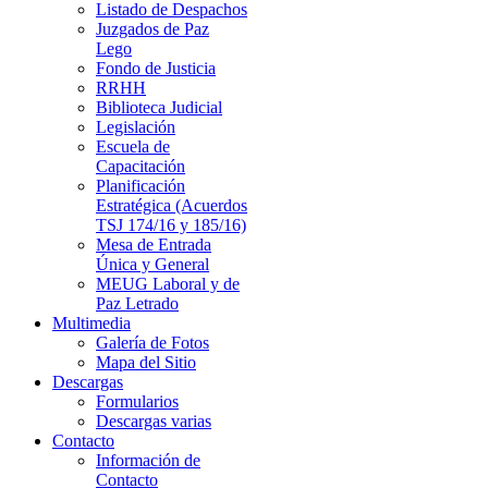
Listado de Despachos
Juzgados de Paz
Lego
Fondo de Justicia
RRHH
Biblioteca Judicial
Legislación
Escuela de
Capacitación
Planificación
Estratégica (Acuerdos
TSJ 174/16 y 185/16)
Mesa de Entrada
Única y General
MEUG Laboral y de
Paz Letrado
Multimedia
Galería de Fotos
Mapa del Sitio
Descargas
Formularios
Descargas varias
Contacto
Información de
Contacto