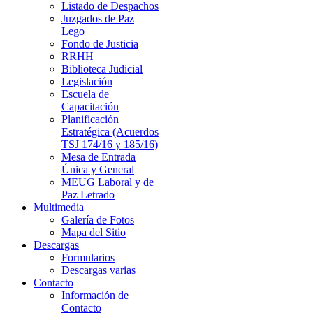
Listado de Despachos
Juzgados de Paz
Lego
Fondo de Justicia
RRHH
Biblioteca Judicial
Legislación
Escuela de
Capacitación
Planificación
Estratégica (Acuerdos
TSJ 174/16 y 185/16)
Mesa de Entrada
Única y General
MEUG Laboral y de
Paz Letrado
Multimedia
Galería de Fotos
Mapa del Sitio
Descargas
Formularios
Descargas varias
Contacto
Información de
Contacto