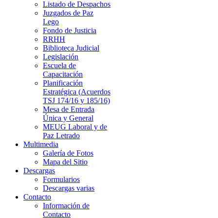
Listado de Despachos
Juzgados de Paz
Lego
Fondo de Justicia
RRHH
Biblioteca Judicial
Legislación
Escuela de
Capacitación
Planificación
Estratégica (Acuerdos
TSJ 174/16 y 185/16)
Mesa de Entrada
Única y General
MEUG Laboral y de
Paz Letrado
Multimedia
Galería de Fotos
Mapa del Sitio
Descargas
Formularios
Descargas varias
Contacto
Información de
Contacto