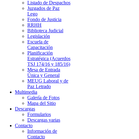
Listado de Despachos
Juzgados de Paz
Lego
Fondo de Justicia
RRHH
Biblioteca Judicial
Legislación
Escuela de
Capacitación
Planificación
Estratégica (Acuerdos
TSJ 174/16 y 185/16)
Mesa de Entrada
Única y General
MEUG Laboral y de
Paz Letrado
Multimedia
Galería de Fotos
Mapa del Sitio
Descargas
Formularios
Descargas varias
Contacto
Información de
Contacto