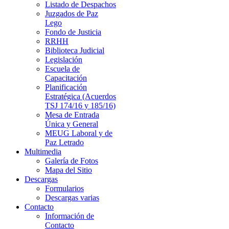
Listado de Despachos
Juzgados de Paz
Lego
Fondo de Justicia
RRHH
Biblioteca Judicial
Legislación
Escuela de
Capacitación
Planificación
Estratégica (Acuerdos
TSJ 174/16 y 185/16)
Mesa de Entrada
Única y General
MEUG Laboral y de
Paz Letrado
Multimedia
Galería de Fotos
Mapa del Sitio
Descargas
Formularios
Descargas varias
Contacto
Información de
Contacto