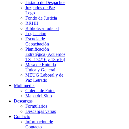
Listado de Despachos
Juzgados de Paz
Lego
Fondo de Justicia
RRHH
Biblioteca Judicial
Legislación
Escuela de
Capacitación
Planificación
Estratégica (Acuerdos
TSJ 174/16 y 185/16)
Mesa de Entrada
Única y General
MEUG Laboral y de
Paz Letrado
Multimedia
Galería de Fotos
Mapa del Sitio
Descargas
Formularios
Descargas varias
Contacto
Información de
Contacto