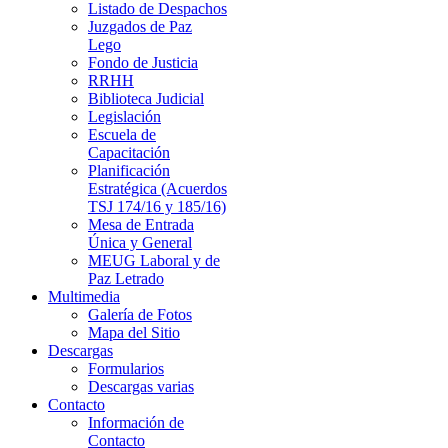
Listado de Despachos
Juzgados de Paz
Lego
Fondo de Justicia
RRHH
Biblioteca Judicial
Legislación
Escuela de
Capacitación
Planificación
Estratégica (Acuerdos
TSJ 174/16 y 185/16)
Mesa de Entrada
Única y General
MEUG Laboral y de
Paz Letrado
Multimedia
Galería de Fotos
Mapa del Sitio
Descargas
Formularios
Descargas varias
Contacto
Información de
Contacto