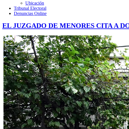
Ubicación
Tribunal Electoral
Denuncias Online
EL JUZGADO DE MENORES CITA A D