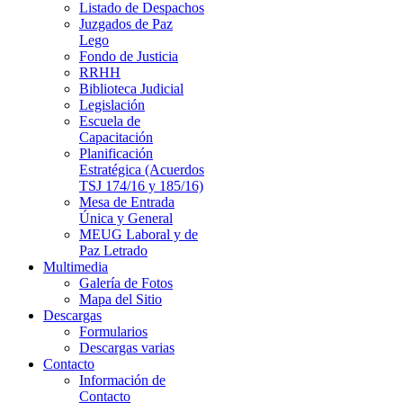
Listado de Despachos
Juzgados de Paz
Lego
Fondo de Justicia
RRHH
Biblioteca Judicial
Legislación
Escuela de
Capacitación
Planificación
Estratégica (Acuerdos
TSJ 174/16 y 185/16)
Mesa de Entrada
Única y General
MEUG Laboral y de
Paz Letrado
Multimedia
Galería de Fotos
Mapa del Sitio
Descargas
Formularios
Descargas varias
Contacto
Información de
Contacto