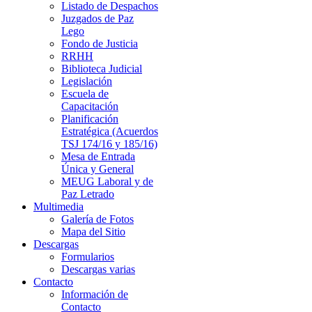
Listado de Despachos
Juzgados de Paz
Lego
Fondo de Justicia
RRHH
Biblioteca Judicial
Legislación
Escuela de
Capacitación
Planificación
Estratégica (Acuerdos
TSJ 174/16 y 185/16)
Mesa de Entrada
Única y General
MEUG Laboral y de
Paz Letrado
Multimedia
Galería de Fotos
Mapa del Sitio
Descargas
Formularios
Descargas varias
Contacto
Información de
Contacto