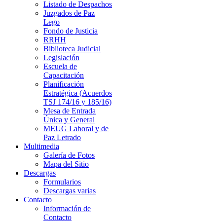
Listado de Despachos
Juzgados de Paz
Lego
Fondo de Justicia
RRHH
Biblioteca Judicial
Legislación
Escuela de
Capacitación
Planificación
Estratégica (Acuerdos
TSJ 174/16 y 185/16)
Mesa de Entrada
Única y General
MEUG Laboral y de
Paz Letrado
Multimedia
Galería de Fotos
Mapa del Sitio
Descargas
Formularios
Descargas varias
Contacto
Información de
Contacto