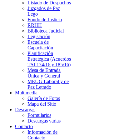
Listado de Despachos
Juzgados de Paz
Lego
Fondo de Justicia
RRHH
Biblioteca Judicial
Legislación
Escuela de
Capacitación
Planificación
Estratégica (Acuerdos
TSJ 174/16 y 185/16)
Mesa de Entrada
Única y General
MEUG Laboral y de
Paz Letrado
Multimedia
Galería de Fotos
Mapa del Sitio
Descargas
Formularios
Descargas varias
Contacto
Información de
Contacto