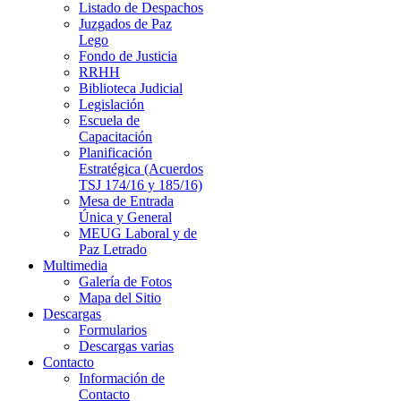
Listado de Despachos
Juzgados de Paz
Lego
Fondo de Justicia
RRHH
Biblioteca Judicial
Legislación
Escuela de
Capacitación
Planificación
Estratégica (Acuerdos
TSJ 174/16 y 185/16)
Mesa de Entrada
Única y General
MEUG Laboral y de
Paz Letrado
Multimedia
Galería de Fotos
Mapa del Sitio
Descargas
Formularios
Descargas varias
Contacto
Información de
Contacto