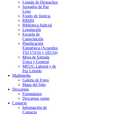
Listado de Despachos
Juzgados de Paz
Lego
Fondo de Justicia
RRHH
Biblioteca Judicial
Legislación
Escuela de
Capacitación
Planificación
Estratégica (Acuerdos
TSJ 174/16 y 185/16)
Mesa de Entrada
Única y General
MEUG Laboral y de
Paz Letrado
Multimedia
Galería de Fotos
Mapa del Sitio
Descargas
Formularios
Descargas varias
Contacto
Información de
Contacto