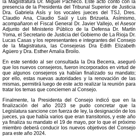
la Magistratura Dr. Miguel Pacheco. Este acto contó con la
presencia de la Presidenta del Tribunal Superior de Justicia
Dra. Gabriela Asís y los vocales jueces del TSJ, Dres.
Claudio Ana, Claudio Saúl y Luis Brizuela. Asímismo,
acompañaron el Fiscal General Dr. Javier Vallejo, el Asesor
Adjunto del Ministerio Público de la Defensa Dr. Martín
Yoma, el Secretario de Justicia del Gobierno de La Rioja Dr.
Lucas Casas y los representantes e integrantes del Consejo
de la Magistratura, las Consejeras Dra Edith Elizabeth
Agüero y Dra. Esther Amalia Broilo.
En este sentido al ser consultada la Dra Becerra, aseguró
que los nuevos consejeros, fueron incorporados en virtud de
que algunos consejeros ya habían finalizado su mandato;
por ello, estas nuevas autoridades y la renovación de las
mismas, permitirá luego de este acto realizar la reunión para
tratar los temas que conciernen al Consejo.
Finalmente, la Presidenta del Consejo indicó que en la
finalización del año 2023 se pudo concretar que la
Legislatura sancione con fuerza de ley, la designación de los
jueces, ya que había varios que eran transitorios, y este año
ya finaliza su mandato el 19 de mayo, por lo que el próximo
miembro deberá conducir los nuevos objetivos del Consejo
para este año 2024.