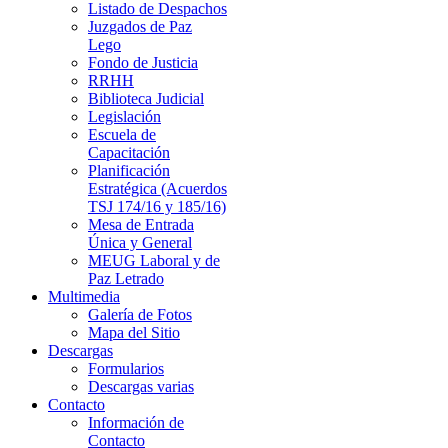
Listado de Despachos
Juzgados de Paz
Lego
Fondo de Justicia
RRHH
Biblioteca Judicial
Legislación
Escuela de
Capacitación
Planificación
Estratégica (Acuerdos
TSJ 174/16 y 185/16)
Mesa de Entrada
Única y General
MEUG Laboral y de
Paz Letrado
Multimedia
Galería de Fotos
Mapa del Sitio
Descargas
Formularios
Descargas varias
Contacto
Información de
Contacto