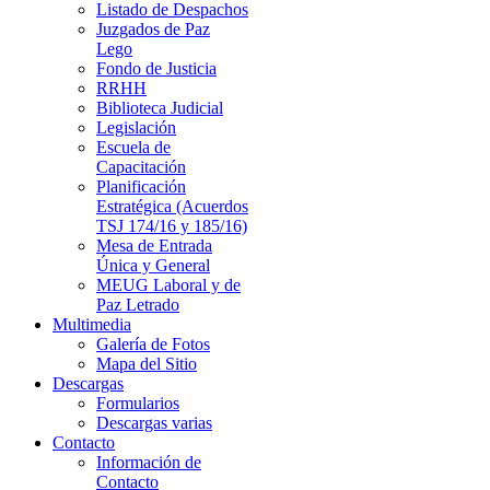
Listado de Despachos
Juzgados de Paz
Lego
Fondo de Justicia
RRHH
Biblioteca Judicial
Legislación
Escuela de
Capacitación
Planificación
Estratégica (Acuerdos
TSJ 174/16 y 185/16)
Mesa de Entrada
Única y General
MEUG Laboral y de
Paz Letrado
Multimedia
Galería de Fotos
Mapa del Sitio
Descargas
Formularios
Descargas varias
Contacto
Información de
Contacto