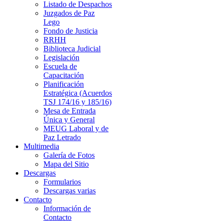
Listado de Despachos
Juzgados de Paz
Lego
Fondo de Justicia
RRHH
Biblioteca Judicial
Legislación
Escuela de
Capacitación
Planificación
Estratégica (Acuerdos
TSJ 174/16 y 185/16)
Mesa de Entrada
Única y General
MEUG Laboral y de
Paz Letrado
Multimedia
Galería de Fotos
Mapa del Sitio
Descargas
Formularios
Descargas varias
Contacto
Información de
Contacto