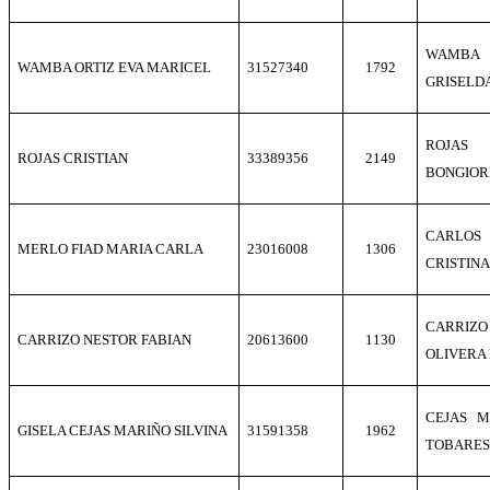
WAMBA 
WAMBA ORTIZ EVA MARICEL
31527340
1792
GRISELD
ROJAS
ROJAS CRISTIAN
33389356
2149
BONGIOR
CARLOS
MERLO FIAD MARIA CARLA
23016008
1306
CRISTINA
CARRI
CARRIZO NESTOR FABIAN
20613600
1130
OLIVERA
CEJAS 
GISELA CEJAS MARIÑO SILVINA
31591358
1962
TOBARES 