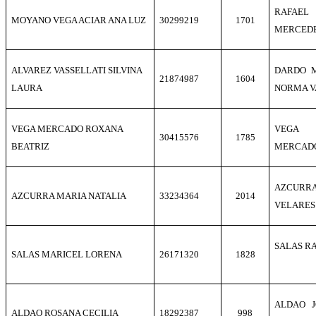
RAFAEL
MOYANO VEGA ACIAR ANA LUZ
30299219
1701
MERCEDE
ALVAREZ VASSELLATI SILVINA
DARDO M
21874987
1604
LAURA
NORMA V
VEGA MERCADO ROXANA
VEGA 
30415576
1785
BEATRIZ
MERCADO
AZCUR
AZCURRA MARIA NATALIA
33234364
2014
VELARES
SALAS RA
SALAS MARICEL LORENA
26171320
1828
ALDAO 
ALDAO ROSANA CECILIA
18292387
998