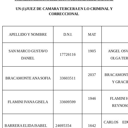
UN (1)JUEZ DE CAMARA TERCERA EN LO CRIMINAL Y
CORRECCIONAL
APELLIDO Y NOMBRE
D.N.I.
MAT
SAN MARCO GUSTAVO
1905
ANGEL OSV
17726116
DANIEL
OLGA TE
2037
BRACAMONT
BRACAMONTE ANA SOFIA
33603511
Y GRACI
1946
FLAMINI 
FLAMINI IVANA GISELA
33609599
REYNOSO
CARLOS ED
BARRERA ELIDA ISABEL
24695354
1642