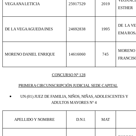
VEGA ACI
VEGA ANA LETICIA
25917529
2019
ESTHER
DE LA V
DE LA VEGA AGUEDA INES
24692838
1995
EMA ROS
MORENO
MORENO DANIEL ENRIQUE
14616060
745
FRANCIS
CONCURSO N
128
º
PRIMERA CIRCUNSCRIPCIÓN JUDICIAL SEDE CAPITAL
U
N (01)
JUEZ DE FAMILIA, NIÑOS, NIÑAS, ADOLESCENTES Y
ADULTOS MAYORES N° 4
APELLIDO Y NOMBRE
D.N.I.
MAT