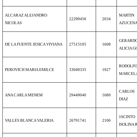
ALCARAZ ALEJANDRO
MARTIN
22299456
2034
NICOLAS
AZUCENA
GERARD
DE LA FUENTE JESICA VIVIANA
27515105
1608
ALICIA 
RODOLF
PEROVICH MARIA EMILCE
33049335
1927
MARCELA
CARLOS
ANA CARLA MENEM
29449040
1680
DIAZ
JACINTO
VALLES BLANCA VALERIA
26791741
2106
ISOLINA