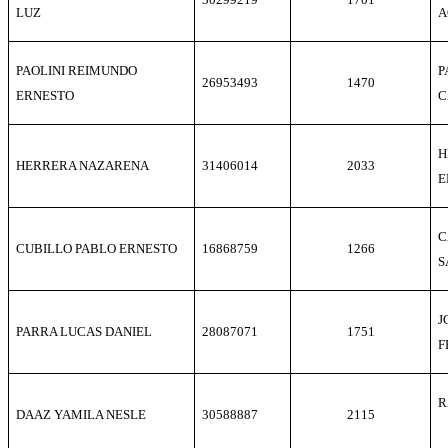
LUZ
A
PAOLINI REIMUNDO
P
26953493
1470
ERNESTO
C
H
HERRERA NAZARENA
31406014
2033
E
C
CUBILLO PABLO ERNESTO
16868759
1266
S
J
PARRA LUCAS DANIEL
28087071
1751
F
R
DAAZ YAMILA NESLE
30588887
2115