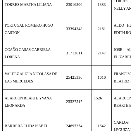
TORRES
TORRES MARTHA LILIANA
23016306
1383
NELLY A
PORTUGAL ROMERO HUGO
ALDO H
33394348
2161
GASTON
EDITH R
OCAÑO CASAS GABRIELA
JOSE A
31712611
2147
LORENA
ELIZABE
VALDEZ ALICIA NICOLASA DE
FRANCI
25425336
1616
LAS MERCEDES
BEATRIZ
ALARCON REARTE YVANA
1526
ALARC
25527517
LEONARDA
REARTE 
CARLO
BARRERA ELIDA ISABEL
24695354
1642
LEGUIZA