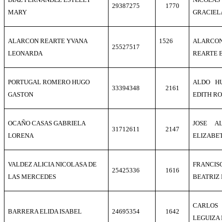
29387275
1770
MARY
GRACIEL
ALARCON REARTE YVANA
1526
ALARC
25527517
LEONARDA
REARTE 
PORTUGAL ROMERO HUGO
ALDO H
33394348
2161
GASTON
EDITH R
OCAÑO CASAS GABRIELA
JOSE A
31712611
2147
LORENA
ELIZABE
VALDEZ ALICIA NICOLASA DE
FRANCI
25425336
1616
LAS MERCEDES
BEATRIZ
CARLO
BARRERA ELIDA ISABEL
24695354
1642
LEGUIZA