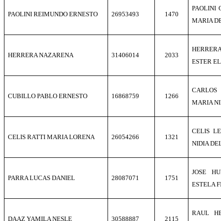
PAOLINI
PAOLINI REIMUNDO ERNESTO
26953493
1470
MARIA D
HERRERA
HERRERA NAZARENA
31406014
2033
ESTER E
CARLOS 
CUBILLO PABLO ERNESTO
16868759
1266
MARIA N
CELIS L
CELIS RATTI MARIA LORENA
26054266
1321
NIDIA DE
JOSE H
PARRA LUCAS DANIEL
28087071
1751
ESTELA 
RAUL H
DAAZ YAMILA NESLE
30588887
2115