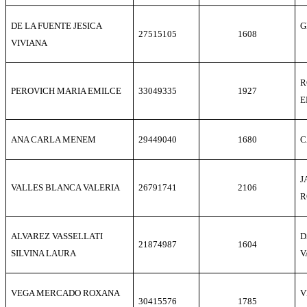
DE LA FUENTE JESICA
G
27515105
1608
VIVIANA
R
PEROVICH MARIA EMILCE
33049335
1927
E
ANA CARLA MENEM
29449040
1680
C
J
VALLES BLANCA VALERIA
26791741
2106
R
ALVAREZ VASSELLATI
D
21874987
1604
SILVINA LAURA
V
VEGA MERCADO ROXANA
V
30415576
1785