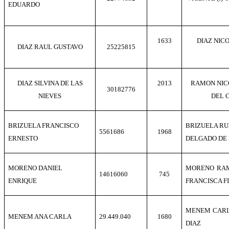
EDUARDO
1633
DIAZ NIC
DIAZ RAUL GUSTAVO
25225815
DIAZ SILVINA DE LAS
2013
RAMON NIC
30182776
NIEVES
DEL 
BRIZUELA FRANCISCO
BRIZUELA RU
5561686
1968
ERNESTO
DELGADO DE
MORENO DANIEL
MORENO RAM
14616060
745
ENRIQUE
FRANCISCA 
MENEM CARLO
MENEM ANA CARLA
29.449.040
1680
DIAZ