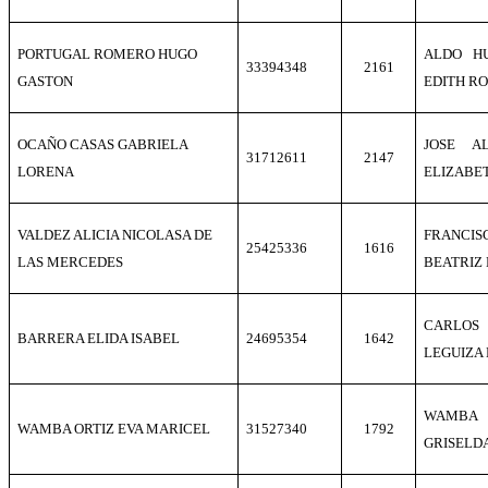
PORTUGAL ROMERO HUGO
ALDO H
33394348
2161
GASTON
EDITH R
OCAÑO CASAS GABRIELA
JOSE A
31712611
2147
LORENA
ELIZABE
VALDEZ ALICIA NICOLASA DE
FRANCI
25425336
1616
LAS MERCEDES
BEATRIZ
CARLO
BARRERA ELIDA ISABEL
24695354
1642
LEGUIZA
WAMBA 
WAMBA ORTIZ EVA MARICEL
31527340
1792
GRISELD