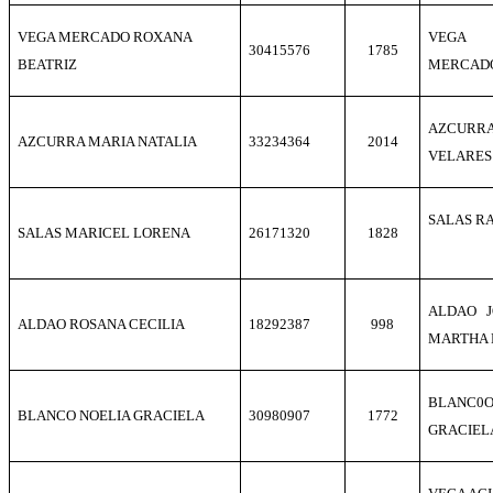
VEGA MERCADO ROXANA
VEGA 
30415576
1785
BEATRIZ
MERCADO
AZCUR
AZCURRA MARIA NATALIA
33234364
2014
VELARES
SALAS RA
SALAS MARICEL LORENA
26171320
1828
ALDAO 
ALDAO ROSANA CECILIA
18292387
998
MARTHA 
BLANC0
BLANCO NOELIA GRACIELA
30980907
1772
GRACIEL