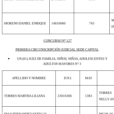
M
MORENO DANIEL ENRIQUE
14616060
745
F
CONCURSO N
127
º
PRIMERA CIRCUNSCRIPCIÓN JUDICIAL SEDE CAPITAL
U
N (01)
JUEZ DE FAMILIA, NIÑOS, NIÑAS, ADOLESCENTES Y
ADULTOS MAYORES N° 3
APELLIDO Y NOMBRE
D.N.I.
MAT
TORRES
TORRES MARTHA LILIANA
23016306
1383
NELLY A
DIAZ FERNANDEZ ESTELLY
NICOLAS