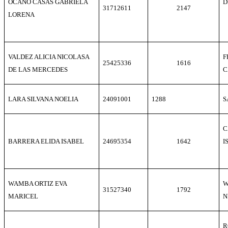
OCAÑO CASAS GABRIELA
D
31712611
2147
LORENA
VALDEZ ALICIA NICOLASA
F
25425336
1616
DE LAS MERCEDES
C
LARA SILVANA NOELIA
24091001
1288
S
C
BARRERA ELIDA ISABEL
24695354
1642
I
WAMBA ORTIZ EVA
W
31527340
1792
MARICEL
N
R