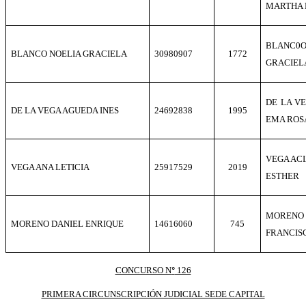
MARTHA 
BLANC0
BLANCO NOELIA GRACIELA
30980907
1772
GRACIEL
DE LA V
DE LA VEGA AGUEDA INES
24692838
1995
EMA ROS
VEGA ACI
VEGA ANA LETICIA
25917529
2019
ESTHER
MORENO
MORENO DANIEL ENRIQUE
14616060
745
FRANCIS
CONCURSO N
126
º
PRIMERA CIRCUNSCRIPCIÓN JUDICIAL SEDE CAPITAL