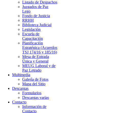
Listado de Despachos
Juzgados de Paz
Lego
Fondo de Justicia
RRHH
Biblioteca Judicial
Legislación
Escuela de
Capacitación
Planificación
Estratégica (Acuerdos
TSJ 174/16 y 185/16)
Mesa de Entrada
Única y General
MEUG Laboral y de
Paz Letrado
Multimedia
Galería de Fotos
Mapa del Sitio
Descargas
Formularios
Descargas varias
Contacto
Información de
Contacto