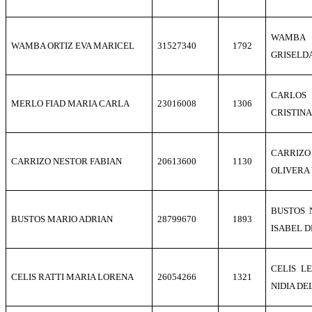
WAMBA 
WAMBA ORTIZ EVA MARICEL
31527340
1792
GRISELD
CARLOS
MERLO FIAD MARIA CARLA
23016008
1306
CRISTINA
CARRI
CARRIZO NESTOR FABIAN
20613600
1130
OLIVERA
BUSTOS 
BUSTOS MARIO ADRIAN
28799670
1893
ISABEL 
CELIS L
CELIS RATTI MARIA LORENA
26054266
1321
NIDIA DE