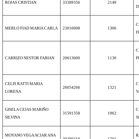
ROJAS CRISTIAN
33389356
2149
D
C
MERLO FIAD MARIA CARLA
23016008
1306
F
CARRIZO NESTOR FABIAN
20613600
1130
P
CELIS RATTI MARIA
C
26054266
1321
LORENA
V
GISELA CEJAS MARIÑO
C
31591358
1962
SILVINA
S
MOYANO VEGA ACIAR ANA
R
30299219
1701