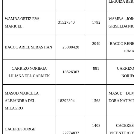
LEGUIZA BER
WAMBA ORTIZ EVA
WAMBA JOR
31527340
1792
MARICEL
GRISELDA NI
2049
BACCO RENE 
BACCO ARIEL SEBASTIAN
25080420
IRMA
CARRIZO NORIEGA
881
CARRIZO
18526363
LILIANA DEL CARMEN
NORIE
MASUD MARCELA
MASUD DUM
ALEJANDRA DEL
18292394
1568
DORA NATIVI
MILAGRO
1408
CACERES
CACERES JORGE
22774832
VICENTE (f)