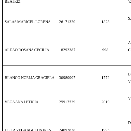
BEATRIZ
V
S
SALAS MARICEL LORENA
26171320
1828
A
ALDAO ROSANA CECILIA
18292387
998
C
B
BLANCO NOELIA GRACIELA
30980907
1772
V
V
VEGA ANA LETICIA
25917529
2019
D
DE LA VEGA AGUEDA INES
24692838
1995