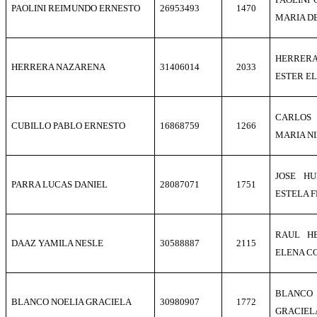
PAOLINI REIMUNDO ERNESTO
26953493
1470
MARIA D
HERRERA
HERRERA NAZARENA
31406014
2033
ESTER E
CARLOS 
CUBILLO PABLO ERNESTO
16868759
1266
MARIA N
JOSE H
PARRA LUCAS DANIEL
28087071
1751
ESTELA 
RAUL H
DAAZ YAMILA NESLE
30588887
2115
ELENA C
BLANCO
BLANCO NOELIA GRACIELA
30980907
1772
GRACIEL