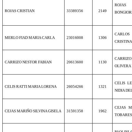
ROJAS
ROJAS CRISTIAN
33389356
2149
BONGIOR
CARLOS
MERLO FIAD MARIA CARLA
23016008
1306
CRISTINA
CARRI
CARRIZO NESTOR FABIAN
20613600
1130
OLIVERA
CELIS L
CELIS RATTI MARIA LORENA
26054266
1321
NIDIA DE
CEJAS 
CEJAS MARIÑO SILVINA GISELA
31591358
1962
TOBARES 
PAOLINI