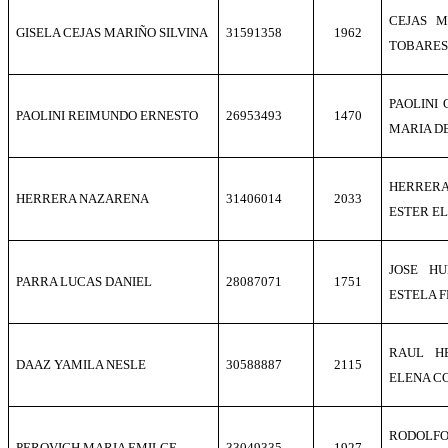
CEJAS 
GISELA CEJAS MARIÑO SILVINA
31591358
1962
TOBARES 
PAOLINI
PAOLINI REIMUNDO ERNESTO
26953493
1470
MARIA D
HERRERA
HERRERA NAZARENA
31406014
2033
ESTER E
JOSE H
PARRA LUCAS DANIEL
28087071
1751
ESTELA 
RAUL H
DAAZ YAMILA NESLE
30588887
2115
ELENA C
RODOLF
PEROVICH MARIA EMILCE
33049335
1927