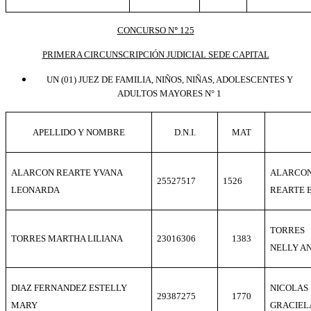
CONCURSO N
125
º
PRIMERA CIRCUNSCRIPCIÓN JUDICIAL SEDE CAPITAL
U
N (01)
JUEZ DE FAMILIA, NIÑOS, NIÑAS, ADOLESCENTES Y
ADULTOS MAYORES N° 1
APELLIDO Y NOMBRE
D.N.I.
MAT
ALARCON REARTE YVANA
ALARC
25527517
1526
LEONARDA
REARTE 
TORRES
TORRES MARTHA LILIANA
23016306
1383
NELLY A
DIAZ FERNANDEZ ESTELLY
NICOLAS
29387275
1770
MARY
GRACIEL