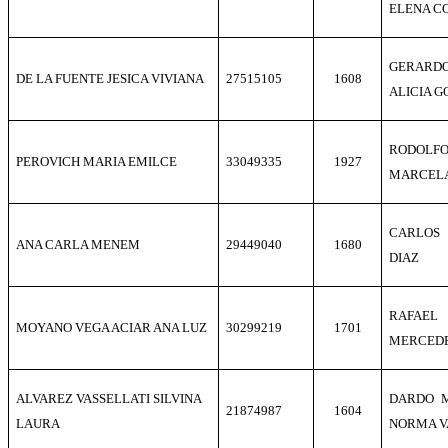
ELENA C
GERARD
DE LA FUENTE JESICA VIVIANA
27515105
1608
ALICIA 
RODOLF
PEROVICH MARIA EMILCE
33049335
1927
MARCELA
CARLOS
ANA CARLA MENEM
29449040
1680
DIAZ
RAFAEL
MOYANO VEGA ACIAR ANA LUZ
30299219
1701
MERCEDE
ALVAREZ VASSELLATI SILVINA
DARDO M
21874987
1604
LAURA
NORMA V