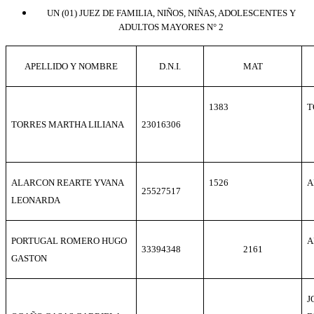
U
N (01)
JUEZ DE FAMILIA, NIÑOS, NIÑAS, ADOLESCENTES Y
ADULTOS MAYORES N° 2
APELLIDO Y NOMBRE
D.N.I.
MAT
1383
T
TORRES MARTHA LILIANA
23016306
ALARCON REARTE YVANA
1526
A
25527517
LEONARDA
PORTUGAL ROMERO HUGO
A
33394348
2161
GASTON
J