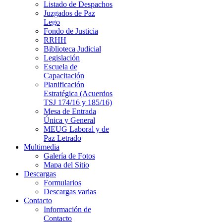
Listado de Despachos
Juzgados de Paz
Lego
Fondo de Justicia
RRHH
Biblioteca Judicial
Legislación
Escuela de
Capacitación
Planificación
Estratégica (Acuerdos
TSJ 174/16 y 185/16)
Mesa de Entrada
Única y General
MEUG Laboral y de
Paz Letrado
Multimedia
Galería de Fotos
Mapa del Sitio
Descargas
Formularios
Descargas varias
Contacto
Información de
Contacto