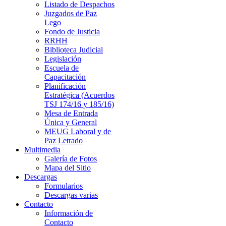
Listado de Despachos
Juzgados de Paz
Lego
Fondo de Justicia
RRHH
Biblioteca Judicial
Legislación
Escuela de
Capacitación
Planificación
Estratégica (Acuerdos
TSJ 174/16 y 185/16)
Mesa de Entrada
Única y General
MEUG Laboral y de
Paz Letrado
Multimedia
Galería de Fotos
Mapa del Sitio
Descargas
Formularios
Descargas varias
Contacto
Información de
Contacto