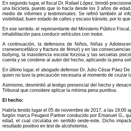
En segundo lugar, el fiscal Dr. Rafael López, brindó precisio
una bicicleta, puesto que lo hacía desde los 3 años de edad.
medio de informes y testimoniales. Se refirió también al i
visibilidad, buen estado de calles y escaso tránsito, por lo que
En ese sentido, el representante del Ministerio Público Fisc
inhabilitación para conducir vehículos con motor.
A continuación, la defensora de Niños, Niñas y Adolescen
craneoencefálico y fractura de fémur) y en las consecuencia
bullying, la inasistencia escolar forzosa y las secuelas psic
cuenta y se condene al autor del hecho, aplicando la pena soli
En último lugar, el abogado defensor Dr. Julio César Páez De l
quien no tuvo la precaución necesaria al momento de cruzar l
Asimismo, desmintió al testigo presencial del hecho y desacr
Tribunal que considere aplicar la mínima pena punitiva.
El hecho:
Habría tenido lugar el 05 de noviembre de 2017, a las 19:00 ap
furgón marca Peugeot Partner conducido por Emanuel G., quie
edad, el cual circulaba en sentido oeste-este. Dicho impa
resultado positivo en test de alcoholemia.