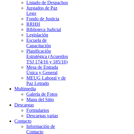
Listado de Despachos
Juzgados de Paz
Lego
Fondo de Justicia
RRHH
Biblioteca Judicial
Legislación
Escuela de
Capacitación
Planificación
Estratégica (Acuerdos
TSJ 174/16 y 185/16)
Mesa de Entrada
Única y General
MEUG Laboral y de
Paz Letrado
Multimedia
Galería de Fotos
Mapa del Sitio
Descargas
Formularios
Descargas varias
Contacto
Información de
Contacto