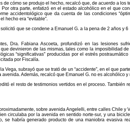
nes de cómo se produjo el hecho, recalcó que, de acuerdo a los 
 Por otra parte, enfatizó en el estado alcohólico en el que co
nforme accidentológico que da cuenta de las condiciones “ópti
 el hecho era “evitable”.
al, solicitó que se condene a Emanuel G. a la pena de 2 años y 
tes, Dra. Fabiana Ascoeta, profundizó en las lesiones sufr
s que devinieron de las mismas, tales como la imposibilidad de
ológicas “significativas” producidas por el estrés postraumático
citada por Fiscalía.
a Vega, subrayó que se trató de un “accidente”, en el que parte 
a avenida. Además, recalcó que Emanuel G. no es alcohólico y 
editó el resto de testimonios vertidos en el proceso. También r
roximadamente, sobre avenida Angelelli, entre calles Chile y Vene
n circulaba por la avenida en sentido norte-sur, y una bicic
cto, se habría generado producto de una maniobra evasiva rea