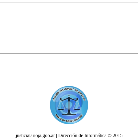
justicialarioja.gob.ar | Dirección de Informática © 2015