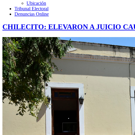
Ubicación
Tribunal Electoral
Denuncias Online
CHILECITO: ELEVARON A JUICIO C