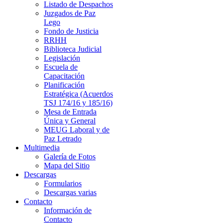
Listado de Despachos
Juzgados de Paz
Lego
Fondo de Justicia
RRHH
Biblioteca Judicial
Legislación
Escuela de
Capacitación
Planificación
Estratégica (Acuerdos
TSJ 174/16 y 185/16)
Mesa de Entrada
Única y General
MEUG Laboral y de
Paz Letrado
Multimedia
Galería de Fotos
Mapa del Sitio
Descargas
Formularios
Descargas varias
Contacto
Información de
Contacto