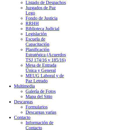
Listado de Despachos
Juzgados de Paz
Lego
Fondo de Justicia
RRHH
Biblioteca Judicial
Legislación
Escuela de
Capacitación
Planificación
Estratégica (Acuerdos
TSJ 174/16 y 185/16)
Mesa de Entrada
Única y General
MEUG Laboral y de
Paz Letrado
Multimedia
Galería de Fotos
Mapa del Sitio
Descargas
Formularios
Descargas varias
Contacto
Información de
Contacto