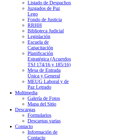
Listado de Despachos
Juzgados de Paz
Lego
Fondo de Justicia
RRHH
Biblioteca Judicial
Legislación
Escuela de
Capacitación
Planificación
Estratégica (Acuerdos
TSJ 174/16 y 185/16)
Mesa de Entrada
Única y General
MEUG Laboral y de
Paz Letrado
Multimedia
Galería de Fotos
Mapa del Sitio
Descargas
Formularios
Descargas varias
Contacto
Información de
Contacto