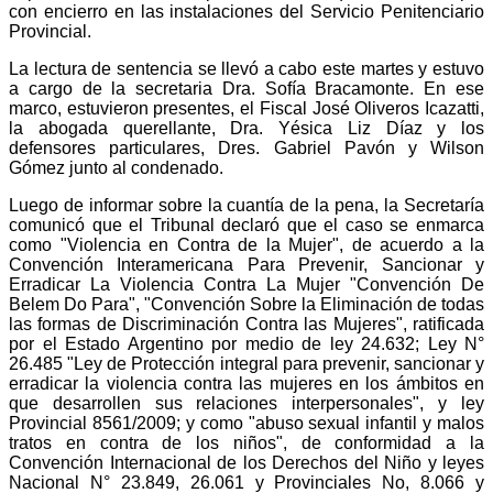
con encierro en las instalaciones del Servicio Penitenciario
Provincial.
La lectura de sentencia se llevó a cabo este martes y estuvo
a cargo de la secretaria Dra. Sofía Bracamonte. En ese
marco, estuvieron presentes, el Fiscal José Oliveros Icazatti,
la abogada querellante, Dra. Yésica Liz Díaz y los
defensores particulares, Dres. Gabriel Pavón y Wilson
Gómez junto al condenado.
Luego de informar sobre la cuantía de la pena, la Secretaría
comunicó que el Tribunal declaró que el caso se enmarca
como "Violencia en Contra de la Mujer", de acuerdo a la
Convención Interamericana Para Prevenir, Sancionar y
Erradicar La Violencia Contra La Mujer "Convención De
Belem Do Para", "Convención Sobre la Eliminación de todas
las formas de Discriminación Contra las Mujeres", ratificada
por el Estado Argentino por medio de ley 24.632; Ley N°
26.485 "Ley de Protección integral para prevenir, sancionar y
erradicar la violencia contra las mujeres en los ámbitos en
que desarrollen sus relaciones interpersonales", y ley
Provincial 8561/2009; y como "abuso sexual infantil y malos
tratos en contra de los niños", de conformidad a la
Convención Internacional de los Derechos del Niño y leyes
Nacional N° 23.849, 26.061 y Provinciales No, 8.066 y