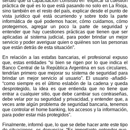
señaló que la capacitación consistió en “explicar la cuestión
práctica de qué es lo que está pasando no solo en La Rioja,
sino también en el resto del país, explicar desde el punto de
vista jurídico qué está ocurriendo y sobre todo la parte
informática de qué podemos hacer, cómo cuidarnos, cómo
protegernos, agregar un poco la parte de seguridad y
entender que hay cuestiones prácticas que tienen que ser
aplicadas al sistema judicial, para poder brindar un mejor
servicio y poder averiguar quien o quiénes son las personas
que están detrás de esta situación”.
En relación a las estafas bancarias, el profesional expuso
que, estas entidades “si bien se rigen por lo que indica el
Banco Central de la República Argentina en sus circulares,
tendrían primero que mejorar su sistema de seguridad para
brindar un mejor servicio al usuario”. El usuario -añadió-
“como siempre es el último eslabón de la cadena y queda
desprotegido, la idea es que entienda que no tiene que
entrar a cualquier sitio, que debe cambiar sus contraseñas,
debe velar por su seguridad y privacidad, y entender que, a
veces ante algún problema de seguridad bancaria, tenemos
que controlar el home banking, los accesos y la información,
para poder estar más protegidos”.
Finalmente, informó que, lo que se debe hacer ante este tipo
de situaciones, es denunciar. “Es importante entender que,