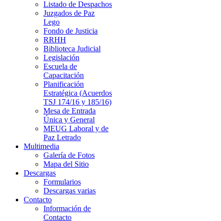
Listado de Despachos
Juzgados de Paz
Lego
Fondo de Justicia
RRHH
Biblioteca Judicial
Legislación
Escuela de
Capacitación
Planificación
Estratégica (Acuerdos
TSJ 174/16 y 185/16)
Mesa de Entrada
Única y General
MEUG Laboral y de
Paz Letrado
Multimedia
Galería de Fotos
Mapa del Sitio
Descargas
Formularios
Descargas varias
Contacto
Información de
Contacto