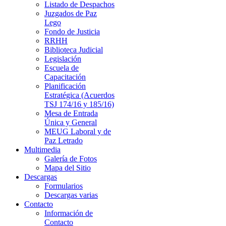
Listado de Despachos
Juzgados de Paz
Lego
Fondo de Justicia
RRHH
Biblioteca Judicial
Legislación
Escuela de
Capacitación
Planificación
Estratégica (Acuerdos
TSJ 174/16 y 185/16)
Mesa de Entrada
Única y General
MEUG Laboral y de
Paz Letrado
Multimedia
Galería de Fotos
Mapa del Sitio
Descargas
Formularios
Descargas varias
Contacto
Información de
Contacto