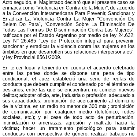
Acto seguido, el Magistrado declaró que el presente caso se
enmarca como “Violencia en Contra de la Mujer”, de acuerdo
a la Convención Interamericana Para Prevenir, Sancionar y
Erradicar La Violencia Contra La Mujer "Convención De
Belem Do Para", “Convención Sobre La Eliminación De
Todas Las Formas De Discriminación Contra Las Mujeres”,
ratificada por el Estado Argentino por medio de ley 24.632;
Ley N° 26.485 “Ley de Protección integral para prevenir,
sancionar y erradicar la violencia contra las mujeres en los
ámbitos en que desarrollen sus relaciones interpersonales”,
y ley Provincial 8561/2009.
En tercer lugar y teniendo en cuenta el acuerdo celebrado
entre las partes donde se dispone una pena de tipo
condicional, el Juez estableció una serie de reglas de
conducta que deberá cumplir el condenado por el término de
tres años, entre las que se encuentran: no cometer nuevos
delitos; adoptar oficio, arte, industria o profesión, adecuado a
sus capacidades; prohibición de acercamiento al domicilio
de la víctima, en un radio no menor de 300 mts.; prohibición
de comunicación por cualquier medio (telefónico, redes
sociales, etc.); y el cese de todo acto de perturbación,
intimidación o amenazas, agresión y maltrato hacia la
víctima; hacer un tratamiento psicológico para asumir
conductas con perspectiva de género; realizar trabajos no