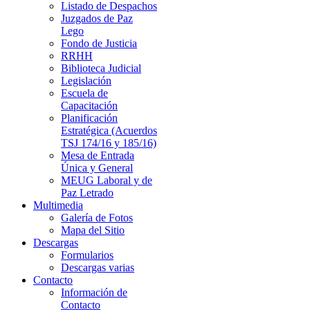
Listado de Despachos
Juzgados de Paz
Lego
Fondo de Justicia
RRHH
Biblioteca Judicial
Legislación
Escuela de
Capacitación
Planificación
Estratégica (Acuerdos
TSJ 174/16 y 185/16)
Mesa de Entrada
Única y General
MEUG Laboral y de
Paz Letrado
Multimedia
Galería de Fotos
Mapa del Sitio
Descargas
Formularios
Descargas varias
Contacto
Información de
Contacto