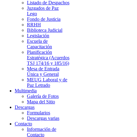
Listado de Despachos
Juzgados de Paz
Lego
Fondo de Justicia
RRHH
Biblioteca Judicial
Legislación
Escuela de
Capacitación
Planificación
Estratégica (Acuerdos
TSJ 174/16 y 185/16)
Mesa de Entrada
Única y General
MEUG Laboral y de
Paz Letrado
Multimedia
Galería de Fotos
Mapa del Sitio
Descargas
Formularios
Descargas varias
Contacto
Información de
Contacto