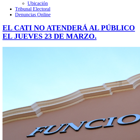
Ubicación
Tribunal Electoral
Denuncias Online
EL CATI NO ATENDERÁ AL PÚBLICO
EL JUEVES 23 DE MARZO.