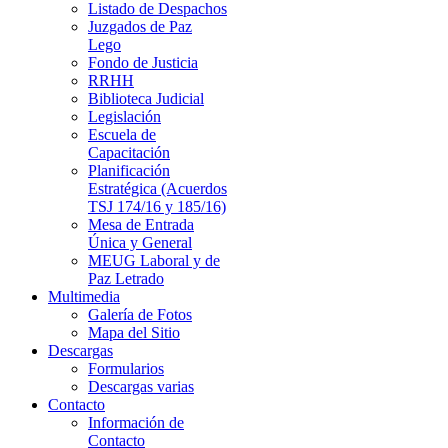
Listado de Despachos
Juzgados de Paz
Lego
Fondo de Justicia
RRHH
Biblioteca Judicial
Legislación
Escuela de
Capacitación
Planificación
Estratégica (Acuerdos
TSJ 174/16 y 185/16)
Mesa de Entrada
Única y General
MEUG Laboral y de
Paz Letrado
Multimedia
Galería de Fotos
Mapa del Sitio
Descargas
Formularios
Descargas varias
Contacto
Información de
Contacto