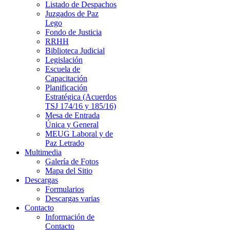
Listado de Despachos
Juzgados de Paz
Lego
Fondo de Justicia
RRHH
Biblioteca Judicial
Legislación
Escuela de
Capacitación
Planificación
Estratégica (Acuerdos
TSJ 174/16 y 185/16)
Mesa de Entrada
Única y General
MEUG Laboral y de
Paz Letrado
Multimedia
Galería de Fotos
Mapa del Sitio
Descargas
Formularios
Descargas varias
Contacto
Información de
Contacto