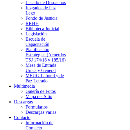
Listado de Despachos
Juzgados de Paz
Lego
Fondo de Justicia
RRHH
Biblioteca Judicial
Legislación
Escuela de
Capacitación
Planificación
Estratégica (Acuerdos
TSJ 174/16 y 185/16)
Mesa de Entrada
Única y General
MEUG Laboral y de
Paz Letrado
Multimedia
Galería de Fotos
Mapa del Sitio
Descargas
Formularios
Descargas varias
Contacto
Información de
Contacto