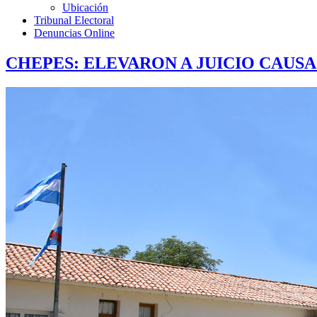
Ubicación
Tribunal Electoral
Denuncias Online
CHEPES: ELEVARON A JUICIO CAUS