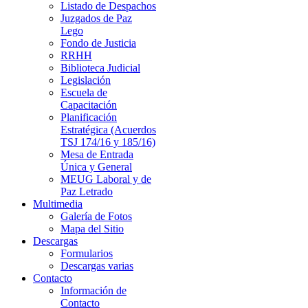
Listado de Despachos
Juzgados de Paz
Lego
Fondo de Justicia
RRHH
Biblioteca Judicial
Legislación
Escuela de
Capacitación
Planificación
Estratégica (Acuerdos
TSJ 174/16 y 185/16)
Mesa de Entrada
Única y General
MEUG Laboral y de
Paz Letrado
Multimedia
Galería de Fotos
Mapa del Sitio
Descargas
Formularios
Descargas varias
Contacto
Información de
Contacto