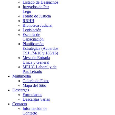
Listado de Despachos
Juzgados de Paz
Lego
Fondo de Justicia
RRHH
Biblioteca Judicial
Legislación
Escuela de
Capacitación
Planificación
Estratégica (Acuerdos
TSJ 174/16 y 185/16)
Mesa de Entrada
Única y General
MEUG Laboral y de
Paz Letrado
Multimedia
Galería de Fotos
Mapa del Sitio
Descargas
Formularios
Descargas varias
Contacto
Información de
Contacto